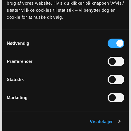
brug af vores website. Hvis du klikker på knappen ’Afvis,’
Inkluderet i regnskab 2021.
sætter vi ikke cookies til statistik – vi benytter dog en
cookie for at huske dit valg.
2020
Budget 2020
Samtykkevalg
Myndighedskode: 7816
Nødvendig
(CVR-nr. 22261754)
Regnskab 2020
Præferencer
Myndighedskode: 7816
(CVR-nr. 22261754)
Statistik
Inkluderet i regnskab 2020.
Marketing
Vis detaljer