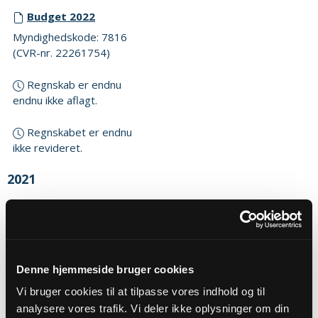
Budget 2022
Myndighedskode: 7816
(CVR-nr. 22261754)
Regnskab er endnu
endnu ikke aflagt.
Regnskabet er endnu
ikke revideret.
2021
Budget 2021
Myndighedskode: 7816
(CVR-nr. 22261754)
Denne hjemmeside bruger cookies
Regnskab 2021
Myndighedskode: 7816
Vi bruger cookies til at tilpasse vores indhold og til
(CVR-nr. 22261754)
analysere vores trafik. Vi deler ikke oplysninger om din