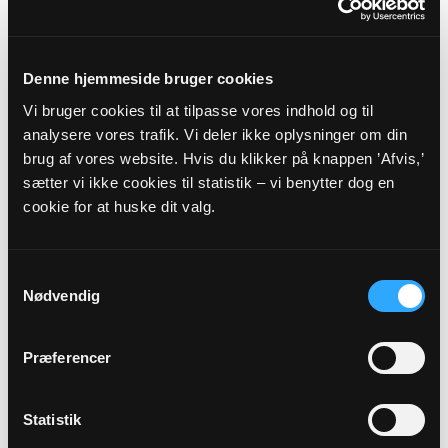
ASSENS PROVSTI -
FYENS STIFT
Denne hjemmeside bruger cookies
Vi bruger cookies til at tilpasse vores indhold og til
Myndighedsoplysninger
analysere vores trafik. Vi deler ikke oplysninger om din
brug af vores website. Hvis du klikker på knappen ’Afvis,’
Sognekode: 7816
sætter vi ikke cookies til statistik – vi benytter dog en
Pastorat: Ørsted-Søllested-Vedtofte Pastorat
cookie for at huske dit valg.
Kommune: Assens Kommune (420)
Region:
Region Syddanmark
Samtykkevalg
Nødvendig
Links
Præferencer
Assens Provsti
Fyens Stift
Statistik