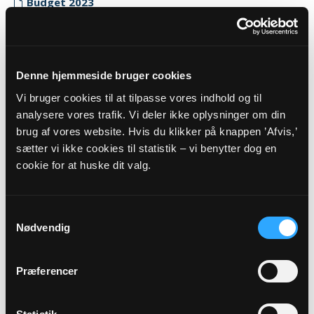
Budget 2023
Myndighedskode: 8137
(CVR-nr. 18938715)
Regnskab 2023
Denne hjemmeside bruger cookies
Myndighedskode: 8137
Vi bruger cookies til at tilpasse vores indhold og til
(CVR-nr. 18938715)
analysere vores trafik. Vi deler ikke oplysninger om din
brug af vores website. Hvis du klikker på knappen ’Afvis,’
Revisor erklæring 2023
sætter vi ikke cookies til statistik – vi benytter dog en
Myndighedskode: 8137
cookie for at huske dit valg.
(CVR-nr. 18938715)
2022
Samtykkevalg
Budget 2022
Nødvendig
Myndighedskode: 8137
(CVR-nr. 18938715)
Præferencer
Regnskab 2022
Myndighedskode: 8137