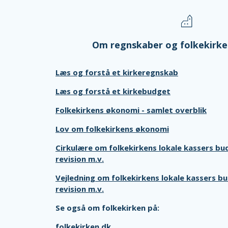
Om regnskaber og folkekirk
Læs og forstå et kirkeregnskab
Læs og forstå et kirkebudget
Folkekirkens økonomi - samlet overblik
Lov om folkekirkens økonomi
Cirkulære om folkekirkens lokale kassers bu
revision m.v.
Vejledning om folkekirkens lokale kassers b
revision m.v.
Se også om folkekirken på:
folkekirken.dk