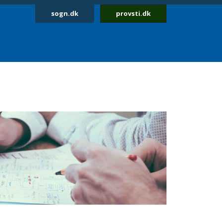
sogn.dk
provsti.dk