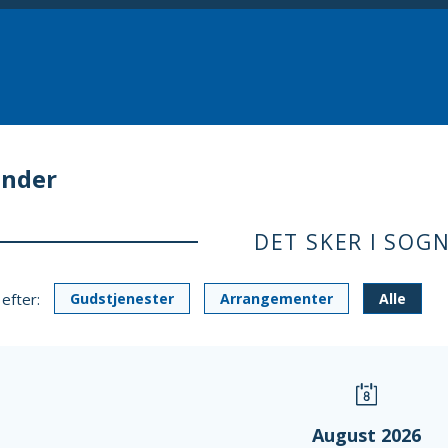
ender
DET SKER I SOG
 efter:
Gudstjenester
Arrangementer
Alle
August 2026