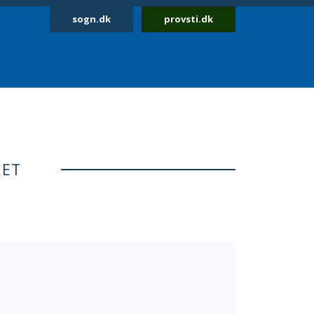
sogn.dk
provsti.dk
NET