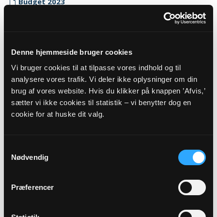
Budget 2023
Myndighedskode: 8120
(CVR-nr. 45873919)
Regnskab 2023
Denne hjemmeside bruger cookies
Myndighedskode: 8120
Vi bruger cookies til at tilpasse vores indhold og til
(CVR-nr. 45873919)
analysere vores trafik. Vi deler ikke oplysninger om din
brug af vores website. Hvis du klikker på knappen ’Afvis,’
Revisor erklæring 2023
sætter vi ikke cookies til statistik – vi benytter dog en
Myndighedskode: 8120
cookie for at huske dit valg.
(CVR-nr. 45873919)
2022
Samtykkevalg
Budget 2022
Nødvendig
Myndighedskode: 8120
(CVR-nr. 45873919)
Præferencer
Regnskab 2022
Myndighedskode: 8120