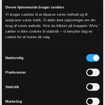
Denne hjemmeside bruger cookies
Vi bruger cookies til at tilpasse vores indhold og til
analysere vores trafik. Vi deler ikke oplysninger om din
brug af vores website. Hvis du klikker på knappen ’Afvis,’
sætter vi ikke cookies til statistik – vi benytter dog en
cookie for at huske dit valg.
Kordegn, kommunikationsmedarb. og
frivilligkoordinator
Samtykkevalg
Vibeke Kromann-Andersen
Nødvendig
vsk@km.dk
Præferencer
53 74 67 01
Alle hverdage fra kl. 9.00 - 13.00.
Statistik
Personregistrering, kommunikation og frivillige.
Marketing