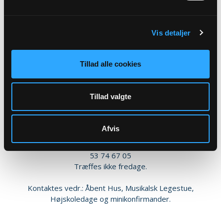
Vis detaljer
Tillad alle cookies
Tillad valgte
Kirke- og kulturmedarbejder
Jette Haugaard Nielsen
Afvis
jehn@km.dk
53 74 67 05
Træffes ikke fredage.
Kontaktes vedr.: Åbent Hus, Musikalsk Legestue,
Højskoledage og minikonfirmander.