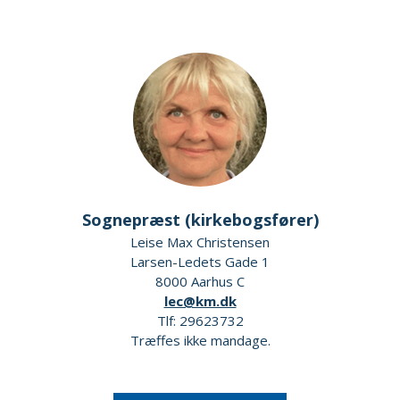
Sognepræst (kirkebogsfører)
Leise Max Christensen
Larsen-Ledets Gade 1
8000 Aarhus C
lec@km.dk
Tlf: 29623732
Træffes ikke mandage.