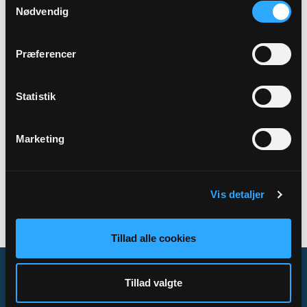
Nødvendig
Sted
Præferencer
Tilst-Kasted Sognegård
Statistik
Tilbage
Marketing
Vis detaljer
Tillad alle cookies
Tillad valgte