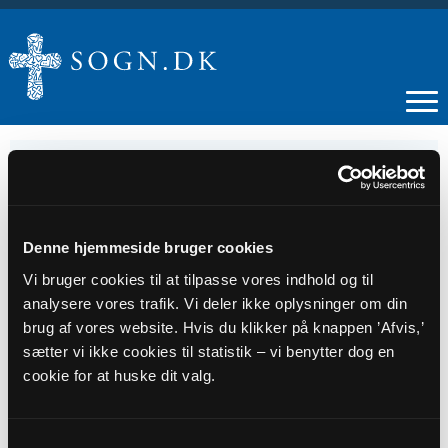
10
Denne hjemmeside bruger cookies
SEP
Vi bruger cookies til at tilpasse vores indhold og til
analysere vores trafik. Vi deler ikke oplysninger om din
Fælles menighedsrådsmøde - Tilst-Kasted
brug af vores website. Hvis du klikker på knappen ’Afvis,’
Sognegård
sætter vi ikke cookies til statistik – vi benytter dog en
cookie for at huske dit valg.
Tidspunkt
kl. 18:00 - 21:00
Samtykkevalg