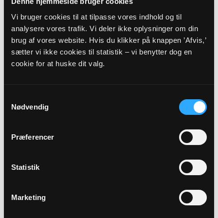
SEP
Denne hjemmeside bruger cookies
Vi bruger cookies til at tilpasse vores indhold og til
Børnekirke i Kasted - Tast
analysere vores trafik. Vi deler ikke oplysninger om din
brug af vores website. Hvis du klikker på knappen ’Afvis,’
Kasted Kirke, kl. 17:00
Peter Hansen Tast
sætter vi ikke cookies til statistik – vi benytter dog en
cookie for at huske dit valg.
Alle gudstjenester
Samtykkevalg
Nødvendig
Præferencer
Arrangementer
Statistik
10
Marketing
SEP