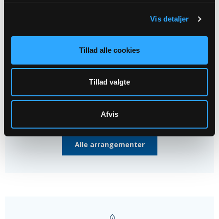
Fælles menighedsrådsmøde -...
Vis detaljer
Tilst-Kasted Sognegård, kl. 18:00
Tillad alle cookies
29
SEP
Tillad valgte
Et lille lys i et stort mørke -...
Kasted Kirke, kl. 19:00
Afvis
Alle arrangementer