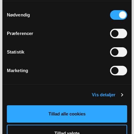
Samtykkevalg
Nødvendig
September 2026
Præferencer
06
SEP
Statistik
Marketing
Gudstjeneste AMG
Janderup Kirke kl. 09:00 - 10:00
Anne Mette Wind Gundesen
Vis detaljer
Tillad alle cookies
Tillad valgte