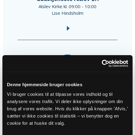
Alslev Kirke kl. 09:00 - 10:00
Lise Hindsholm
30
AUG
Denne hjemmeside bruger cookies
Vi bruger cookies til at tilpasse vores indhold og til
Gudstjeneste Janderup LH
analysere vores trafik. Vi deler ikke oplysninger om din
Janderup Kirke kl. 10:30 - 11:30
brug af vores website. Hvis du klikker på knappen ’Afvis,’
Lise Hindsholm
sætter vi ikke cookies til statistik – vi benytter dog en
cookie for at huske dit valg.