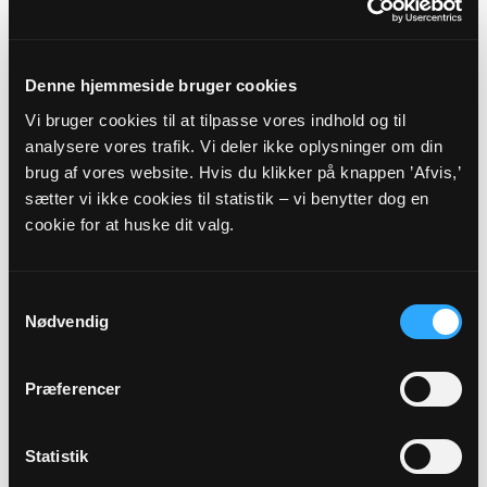
VARDE PROVSTI - RIBE
STIFT
Denne hjemmeside bruger cookies
Vi bruger cookies til at tilpasse vores indhold og til
Myndighedsoplysninger
analysere vores trafik. Vi deler ikke oplysninger om din
brug af vores website. Hvis du klikker på knappen ’Afvis,’
Sognekode: 8874
sætter vi ikke cookies til statistik – vi benytter dog en
Pastorat: Alslev-Janderup-Billum Pastorat
cookie for at huske dit valg.
Kommune: Varde Kommune (573)
Region:
Region Syddanmark
Samtykkevalg
Nødvendig
Links
Præferencer
Varde Provsti
Ribe Stift
Statistik