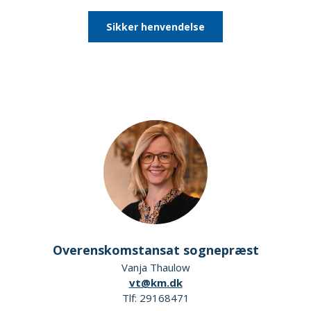
Sikker henvendelse
Overenskomstansat sognepræst
Vanja Thaulow
vt@km.dk
Tlf: 29168471