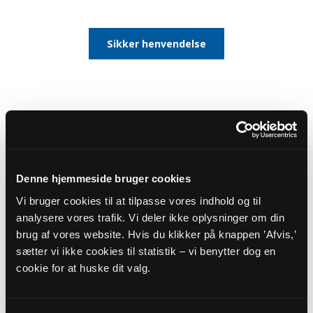
Sikker henvendelse
Denne hjemmeside bruger cookies
Vi bruger cookies til at tilpasse vores indhold og til
analysere vores trafik. Vi deler ikke oplysninger om din
brug af vores website. Hvis du klikker på knappen ’Afvis,’
sætter vi ikke cookies til statistik – vi benytter dog en
Overenskomstansat sognepræst
cookie for at huske dit valg.
Sara Kjærgaard Petersen
skjp@km.dk