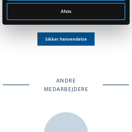
4000 Roskilde
upe@km.dk
Afvis
Tlf: 41580511
Sikker henvendelse
ANDRE
MEDARBEJDERE