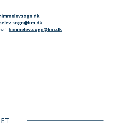
immelevsogn.dk
melev.sogn@km.dk
mail:
himmelev.sogn@km.dk
NET