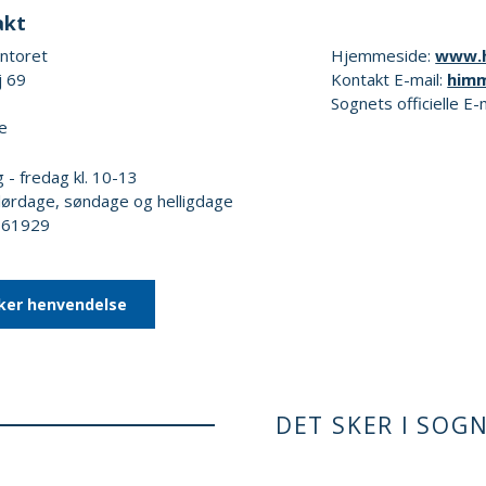
akt
ontoret
Hjemmeside:
www.h
j 69
Kontakt E-mail:
him
Sognets officielle E-
e
- fredag kl. 10-13
lørdage, søndage og helligdage
6361929
ker henvendelse
DET SKER I SOG