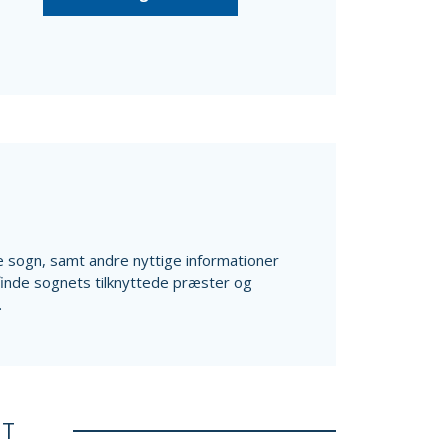
ale sogn, samt andre nyttige informationer
finde sognets tilknyttede præster og
.
ET