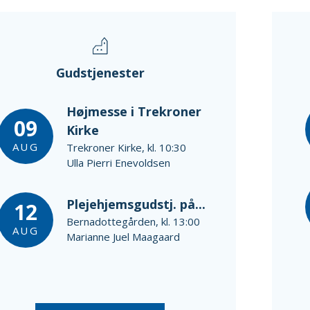
Gudstjenester
Højmesse i Trekroner
09
Kirke
AUG
Trekroner Kirke, kl. 10:30
Ulla Pierri Enevoldsen
Plejehjemsgudstj. på...
12
Bernadottegården, kl. 13:00
AUG
Marianne Juel Maagaard