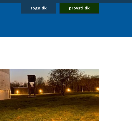
sogn.dk
provsti.dk