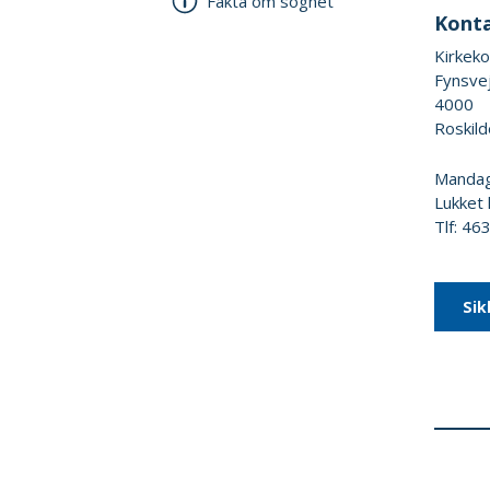
Fakta om sognet
Kont
Kirkek
Fynsve
4000
Roskild
Mandag 
Lukket 
Tlf: 4
Sik