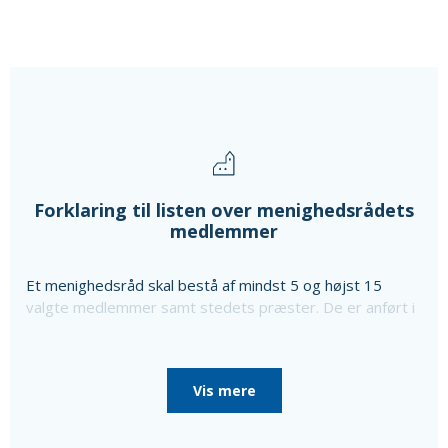
Forklaring til listen over menighedsrådets
medlemmer
Et menighedsråd skal bestå af mindst 5 og højst 15
valgte medlemmer samt stedets præster. De er anført i
ovenstående liste sammen med oplysning om særlige
poster i menighedsrådet, som de er valgt til, da
menighedsrådet konstituerede sig, til særlige poster
Vis mere
som bl.a. kirkeværge og regnskabsfører.
Disse personer er i så fald nævnt efter de valgte
medlemmer sammen med en oplysning om, at de ikke er