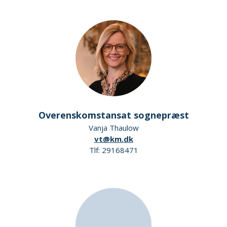
Overenskomstansat sognepræst
Vanja Thaulow
vt@km.dk
Tlf: 29168471