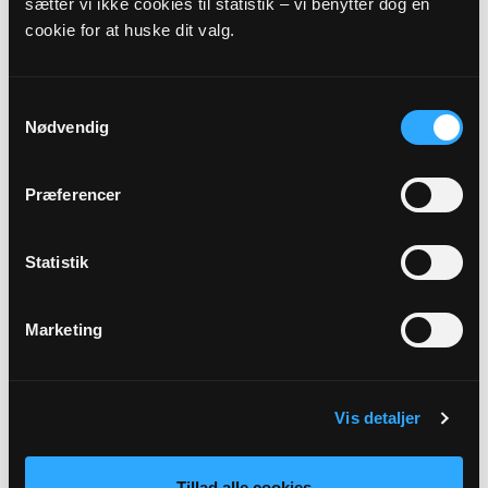
sætter vi ikke cookies til statistik – vi benytter dog en
4000 Roskilde
cookie for at huske dit valg.
Samtykkevalg
Nødvendig
Præferencer
Statistik
Medlem af valgbestyrelsen
Helene Munksgaard
Marketing
Haraldsborgvej 104
Himmelev
4000 Roskilde
Vis detaljer
Tillad alle cookies