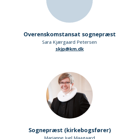
Overenskomstansat sognepræst
Sara Kjærgaard Petersen
skjp@km.dk
Sognepræst (kirkebogsfører)
Marianne Juel Maagaard