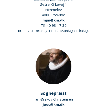
Østre Kirkevej 1
Himmelev
4000 Roskilde
mjm@km.dk
Tlf: 40 93 17 36
tirsdag til torsdag 11-12. Mandag er fridag.
Sognepræst
Jarl Ørskov Christensen
joec@km.dk