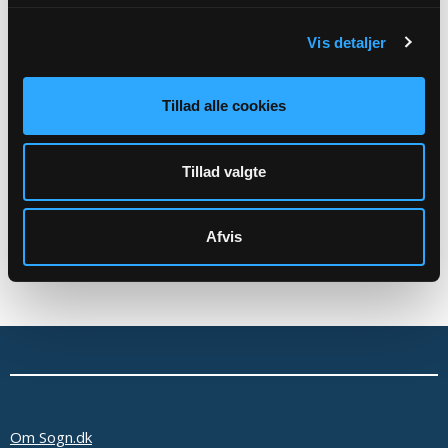
Se mere: https://www.himmelevsogn.dk/b/lungekor-
Vis detaljer
42739492
Tillad alle cookies
Tilbage
Tillad valgte
Afvis
Om Sogn.dk