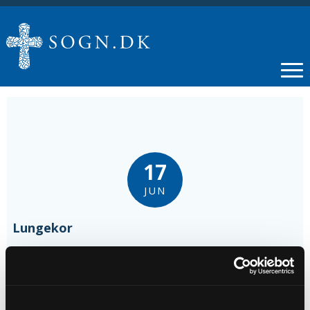
17
JUN
Lungekor
Tidspunkt
kl. 13:00