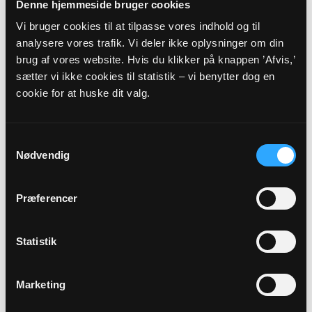
Denne hjemmeside bruger cookies
Adresse
Vi bruger cookies til at tilpasse vores indhold og til
Himmelev Kirke,
Østre Kirkevej 2,
Himmelev,
4000
analysere vores trafik. Vi deler ikke oplysninger om din
Roskilde
brug af vores website. Hvis du klikker på knappen ’Afvis,’
sætter vi ikke cookies til statistik – vi benytter dog en
cookie for at huske dit valg.
Beskrivelse
Elsker du at synge - og har du problemer med at få luft på
grund af en lungesygdom? Så er LUNGE-koret måske
Samtykkevalg
noget for dig? Vi har samlet et kor af mænd og kvinder,
Nødvendig
som elsker at synge. Her gør det ikke noget, at du hoster
eller lige skal ha' en pause til at få vejret. Koret ledes af
Hanne Lassen. Koret synger som udgangspunkt onsdage i
Præferencer
ulige uger kl. 13:00 - 14.30. I pausen drikker vi en kop kaffe.
Vi mødes i Himmelev Sognegård, Fynsvej 69. Koret drives
som en del af aktiviteterne under Himmelev Sogns Sociale
Statistik
Arbejde. Tilmelding og betaling for deltagelse skal ske via
tilmeldingsformularen.
Marketing
Link