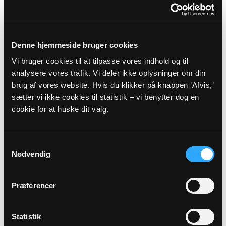
Rugårdsvej 62, 5000 Odense C
hanstausens.sogn@km.dk
Tlf: 66128704
www.hanstausenssogn.dk
Denne hjemmeside bruger cookies
Kirkekontoret har åbent
Vi bruger cookies til at tilpasse vores indhold og til
Tirsdag 10 - 12
analysere vores trafik. Vi deler ikke oplysninger om din
Torsdag 10 - 12
brug af vores website. Hvis du klikker på knappen ’Afvis,’
sætter vi ikke cookies til statistik – vi benytter dog en
Sognets officielle E-mail:
cookie for at huske dit valg.
hanstausens.sogn@km.dk
Samtykkevalg
Sikker henvendelse
Nødvendig
Hvis du ønsker at sende os personfølsomme oplysninger
Præferencer
som f.eks. CPR nummer, anbefaler vi, at du laver en sikker
henvendelse.
Statistik