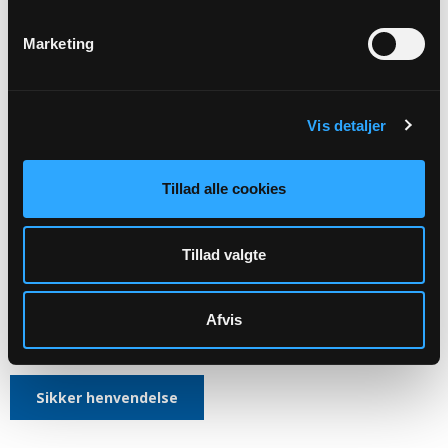
HENVENDELSE
VEDRØRENDE
Marketing
Kirkens ledelse
Vis detaljer
Aktiviteter
Kirkegårdsdrift
Tillad alle cookies
Administration mv.
Skal rettes til menighedsrådet:
Tillad valgte
Hans Tausens Sogns Menighedsråds officiele E-mail:
7783@SOGN.DK
Afvis
CVR: 37720917
Sikker henvendelse