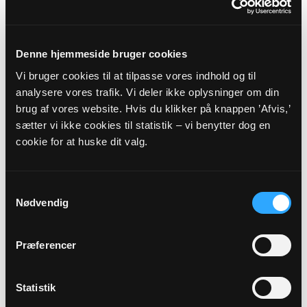
ODENSE SANKT KNUDS
PROVSTI - FYENS STIFT
Denne hjemmeside bruger cookies
Vi bruger cookies til at tilpasse vores indhold og til
Myndighedsoplysninger
analysere vores trafik. Vi deler ikke oplysninger om din
brug af vores website. Hvis du klikker på knappen ’Afvis,’
Sognekode: 7783
sætter vi ikke cookies til statistik – vi benytter dog en
Pastorat: Hans Tausens Pastorat
cookie for at huske dit valg.
Kommune: Odense Kommune (461)
Region:
Region Syddanmark
Samtykkevalg
Nødvendig
Links
Præferencer
Odense Sankt Knuds Provsti
Fyens Stift
Statistik