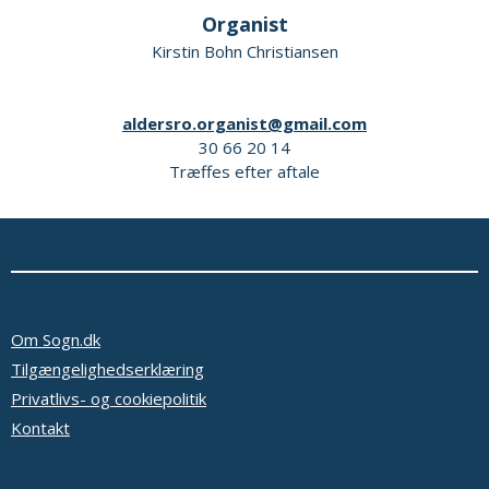
Organist
Kirstin Bohn Christiansen
aldersro.organist@gmail.com
30 66 20 14
Træffes efter aftale
Om Sogn.dk
Tilgængelighedserklæring
Privatlivs- og cookiepolitik
Kontakt