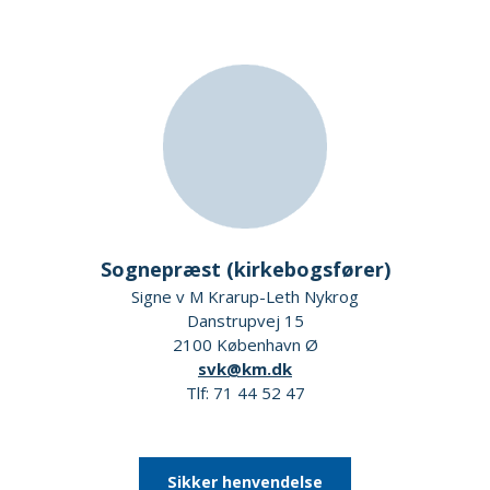
Sognepræst (kirkebogsfører)
Signe v M Krarup-Leth Nykrog
Danstrupvej 15
2100 København Ø
svk@km.dk
Tlf: 71 44 52 47
Sikker henvendelse