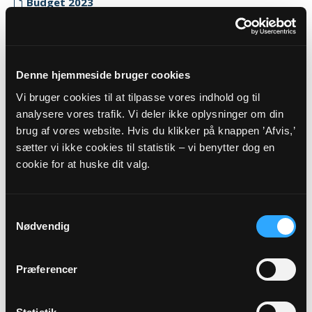
Budget 2023
Myndighedskode: 7054
(CVR-nr. 66083810)
Regnskab 2023
Denne hjemmeside bruger cookies
Myndighedskode: 7054
Vi bruger cookies til at tilpasse vores indhold og til
(CVR-nr. 66083810)
analysere vores trafik. Vi deler ikke oplysninger om din
brug af vores website. Hvis du klikker på knappen ’Afvis,’
Revisor erklæring 2023
sætter vi ikke cookies til statistik – vi benytter dog en
Myndighedskode: 7054
cookie for at huske dit valg.
(CVR-nr. 66083810)
2022
Samtykkevalg
Budget 2022
Nødvendig
Myndighedskode: 7054
(CVR-nr. 66083810)
Præferencer
Regnskab 2022
Myndighedskode: 7054