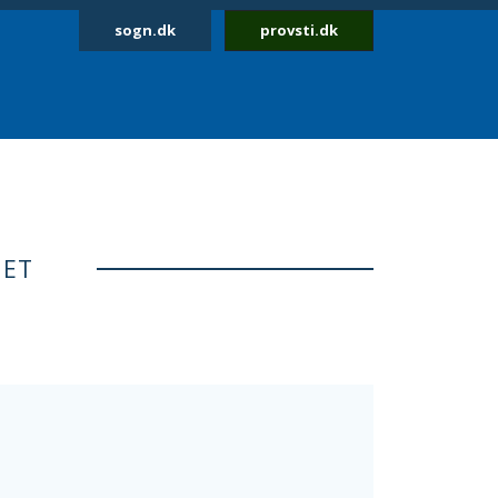
sogn.dk
provsti.dk
NET