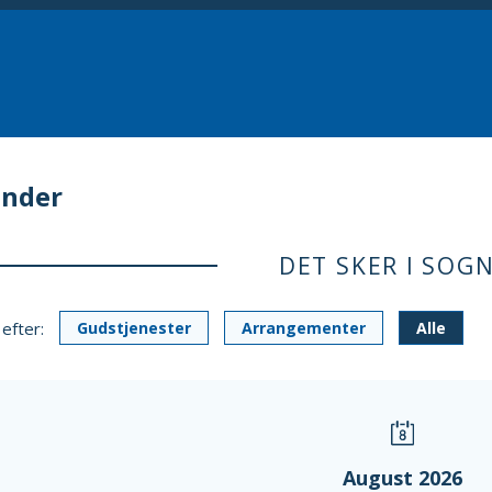
ender
DET SKER I SOG
 efter:
Gudstjenester
Arrangementer
Alle
August 2026