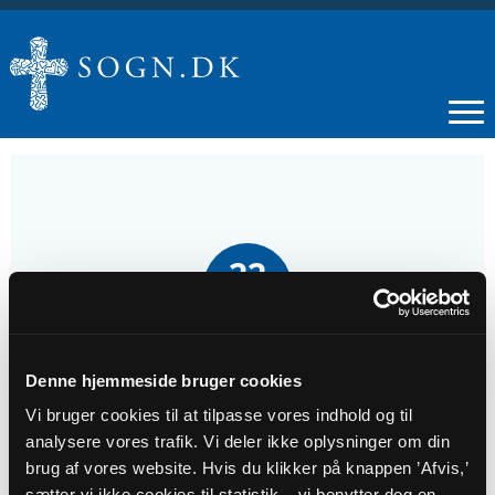
22
MAR
Gudstjeneste
Denne hjemmeside bruger cookies
Vi bruger cookies til at tilpasse vores indhold og til
Tidspunkt
analysere vores trafik. Vi deler ikke oplysninger om din
kl. 10:30
brug af vores website. Hvis du klikker på knappen ’Afvis,’
sætter vi ikke cookies til statistik – vi benytter dog en