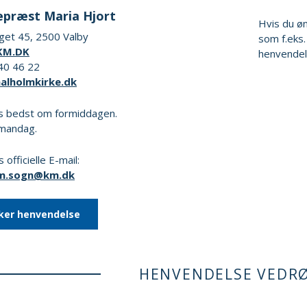
præst Maria Hjort
Hvis du ø
get 45, 2500 Valby
som f.eks.
KM.DK
henvendel
 40 46 22
alholmkirke.dk
s bedst om formiddagen.
 mandag.
 officielle E-mail:
lm.sogn@km.dk
ker henvendelse
HENVENDELSE VEDR