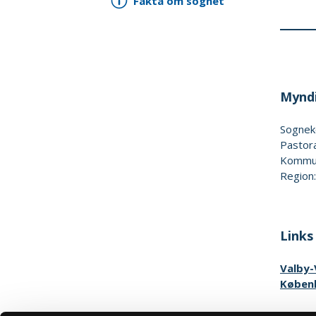
Fakta om sognet
Myndi
Sognek
Pastora
Kommun
Region
Links
Valby-
Københ