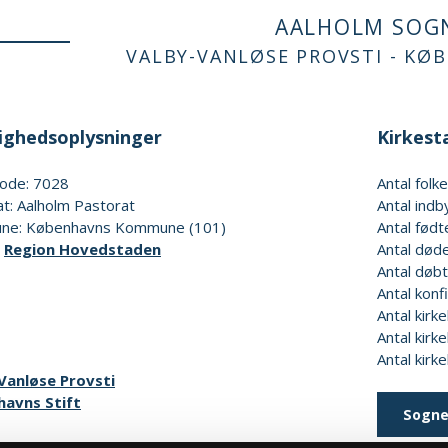
AALHOLM SOG
VALBY-VANLØSE PROVSTI - KØ
ghedsoplysninger
Kirkesta
ode: 7028
Antal fol
t: Aalholm Pastorat
Antal indb
e: Københavns Kommune (101)
Antal født
:
Region Hovedstaden
Antal døde
Antal døbt
Antal konf
Antal kirke
Antal kirke
Antal kirk
Vanløse Provsti
avns Stift
Sogne