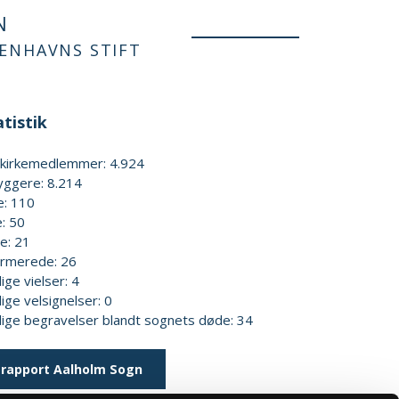
N
BENHAVNS STIFT
tistik
kekirkemedlemmer: 4.924
yggere: 8.214
e: 110
: 50
e: 21
irmerede: 26
lige vielser: 4
lige velsignelser: 0
elige begravelser blandt sognets døde: 34
rapport Aalholm Sogn