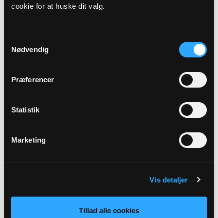
cookie for at huske dit valg.
Præst
Tine Bundgaard Wanscher, Maria Hjort
Samtykkevalg
Nødvendig
Adresse
Aalholm Kirke,
Bramslykkevej 18B,
2500 Valby
Præferencer
Link
Statistik
Se mere: https://www.aalholmkirke.dk/b/homesse-
36553090
Marketing
Tilbage
Vis detaljer
Tillad alle cookies