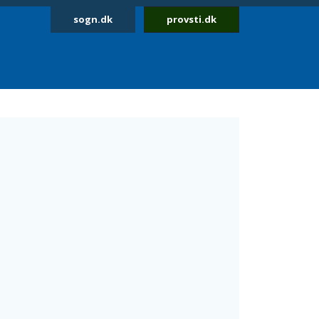
sogn.dk
provsti.dk