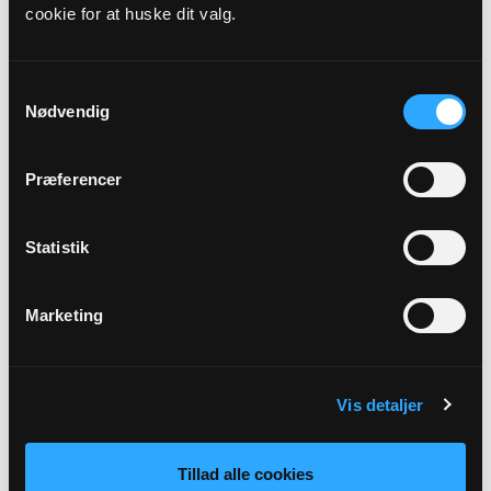
cookie for at huske dit valg.
Præst
Tine Bundgaard Wanscher
Samtykkevalg
Nødvendig
Adresse
Aalholm Kirke,
Bramslykkevej 18B,
2500 Valby
Præferencer
Link
Statistik
Se mere: https://www.aalholmkirke.dk/b/homesse-
36553079
Marketing
Tilbage
Vis detaljer
Tillad alle cookies