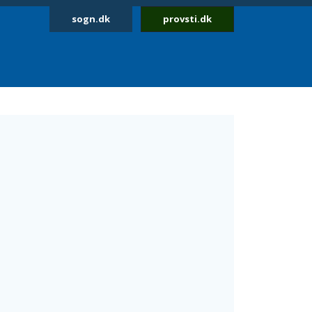
sogn.dk
provsti.dk