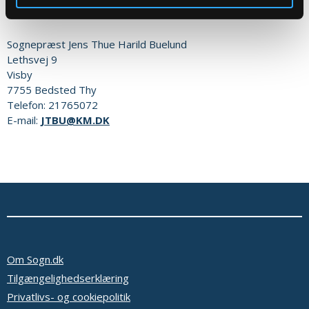
Eller til:
Sognepræst
Jens Thue Harild Buelund
Lethsvej 9
Visby
7755
Bedsted Thy
Telefon:
21765072
E-mail:
JTBU@KM.DK
Om Sogn.dk
Tilgængelighedserklæring
Privatlivs- og cookiepolitik