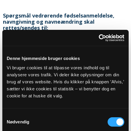
Spørgsmål vedrørende fødselsanmeldelse,
navngivning og navneændring skal
rettes/sendes til:
Sognets officielle email adresse:
visby.sognthisted@km.dk
Denne hjemmeside bruger cookies
Sikker henvendelse
Vi bruger cookies til at tilpasse vores indhold og til
analysere vores trafik. Vi deler ikke oplysninger om din
brug af vores website. Hvis du klikker på knappen ’Afvis,’
Eller til:
sætter vi ikke cookies til statistik – vi benytter dog en
cookie for at huske dit valg.
Sognepræst
Jens Thue Harild Buelund
Lethsvej 9
Visby
Samtykkevalg
7755
Bedsted Thy
Nødvendig
Telefon:
21765072