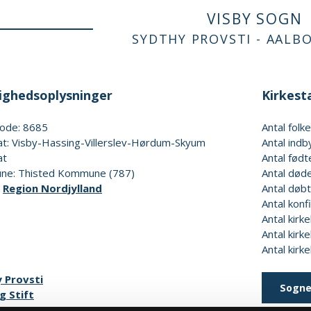
VISBY SOGN
SYDTHY PROVSTI - AALB
ghedsoplysninger
Kirkesta
ode: 8685
Antal fol
at: Visby-Hassing-Villerslev-Hørdum-Skyum
Antal indb
at
Antal født
e: Thisted Kommune (787)
Antal døde
:
Region Nordjylland
Antal døbt
Antal konf
Antal kirke
Antal kirke
Antal kirk
 Provsti
Sogne
g Stift