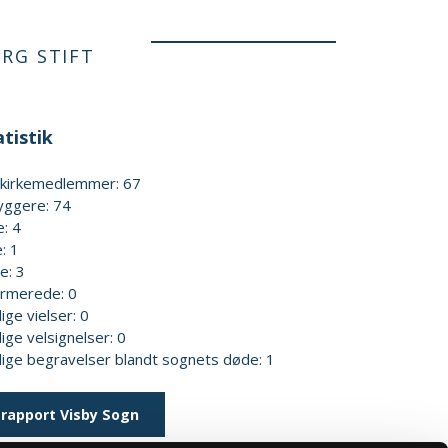
ORG STIFT
tistik
kekirkemedlemmer: 67
yggere: 74
e: 4
: 1
e: 3
irmerede: 0
lige vielser: 0
lige velsignelser: 0
elige begravelser blandt sognets døde: 1
rapport Visby Sogn