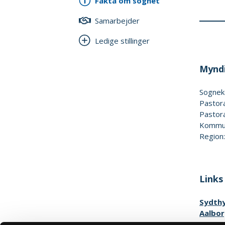
Fakta om sognet
Samarbejder
Ledige stillinger
Myndi
Sognek
Pastor
Pastor
Kommun
Region
Links
Sydthy
Aalbor