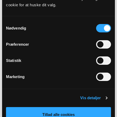
cookie for at huske dit valg.
Samtykkevalg
Nødvendig
Præferencer
Statistik
Sognepræst (kirkebogsfører)
Lars Morthorst Christiansen
Brandstrupvej 94
Marketing
8840 Rødkærsbro
lmc@km.dk
Tlf: 86658030
Vis detaljer
Tillad alle cookies
Sikker henvendelse