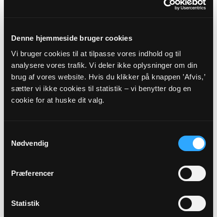
VIBORG ØSTRE PROVSTI -
VIBORG STIFT
Denne hjemmeside bruger cookies
Vi bruger cookies til at tilpasse vores indhold og til
Myndighedsoplysninger
analysere vores trafik. Vi deler ikke oplysninger om din
brug af vores website. Hvis du klikker på knappen ’Afvis,’
Sognekode: 8619
sætter vi ikke cookies til statistik – vi benytter dog en
Pastorat: Vindum Pastorat
cookie for at huske dit valg.
Kommune: Viborg Kommune (791)
Region:
Region Midtjylland
Samtykkevalg
Nødvendig
Links
Præferencer
Viborg Østre Provsti
Viborg Stift
Statistik