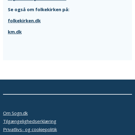
Se også om folkekirken på:
folkekirken.dk
km.dk
Om Sogn.dk
Tilgængelighedserklæring
Privatlivs- og cookiepolitik