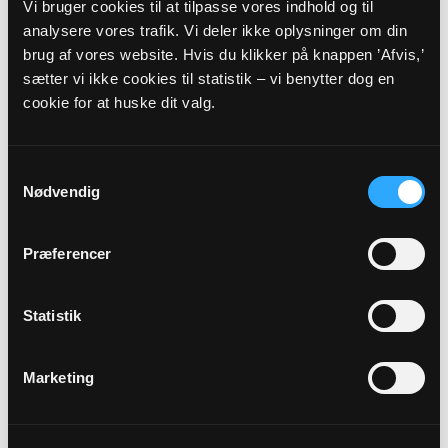
Vi bruger cookies til at tilpasse vores indhold og til
2022
analysere vores trafik. Vi deler ikke oplysninger om din
brug af vores website. Hvis du klikker på knappen ’Afvis,’
Budget 2022
sætter vi ikke cookies til statistik – vi benytter dog en
Myndighedskode: 8100
cookie for at huske dit valg.
(CVR-nr. 44108216)
Regnskab 2022
Samtykkevalg
Myndighedskode: 8100
Nødvendig
(CVR-nr. 44108216)
Revisor erklæring 2022
Præferencer
Myndighedskode: 8100
(CVR-nr. 44108216)
Statistik
2021
Budget 2021
Marketing
Myndighedskode: 8100
(CVR-nr. 44108216)