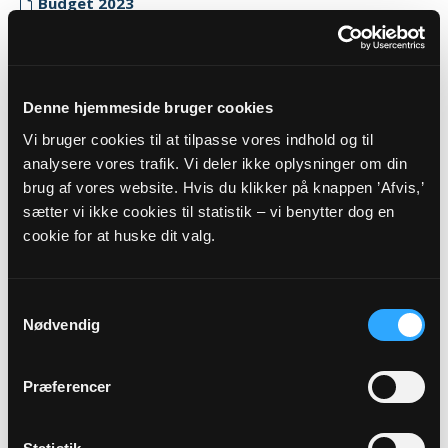
Budget 2023
Myndighedskode: 9185
(CVR-nr. 32108083)
Regnskab 2023
Denne hjemmeside bruger cookies
Myndighedskode: 9185
Vi bruger cookies til at tilpasse vores indhold og til
(CVR-nr. 32108083)
analysere vores trafik. Vi deler ikke oplysninger om din
brug af vores website. Hvis du klikker på knappen ’Afvis,’
Revisor erklæring 2023
sætter vi ikke cookies til statistik – vi benytter dog en
Myndighedskode: 9185
cookie for at huske dit valg.
(CVR-nr. 32108083)
2022
Samtykkevalg
Budget 2022
Nødvendig
Myndighedskode: 9185
(CVR-nr. 32108083)
Præferencer
Regnskab 2022
Myndighedskode: 9185