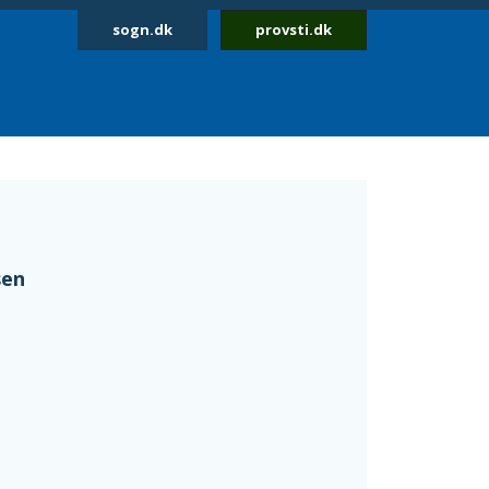
sogn.dk
provsti.dk
sen