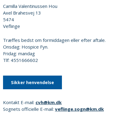
Camilla Valentinussen Hou
Axel Brahesvej 13
5474
Veflinge
Træffes bedst om formiddagen eller efter aftale.
Onsdag: Hospice Fyn.
Fridag: mandag
Tlf: 4551666602
Sikker henvendelse
Kontakt E-mail:
cvh@km.dk
Sognets officielle E-mail:
veflinge.sogn@km.dk