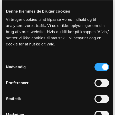
16
Denne hjemmeside bruger cookies
AUG
Vi bruger cookies til at tilpasse vores indhold og til
analysere vores trafik. Vi deler ikke oplysninger om din
11. søndag efter trinitatis
brug af vores website. Hvis du klikker på knappen ’Afvis,’
Veflinge Kirke, kl. 10:00
sætter vi ikke cookies til statistik – vi benytter dog en
Camilla Valentinussen Hou
cookie for at huske dit valg.
Alle gudstjenester
Samtykkevalg
Nødvendig
Præferencer
Arrangementer
Statistik
11
Marketing