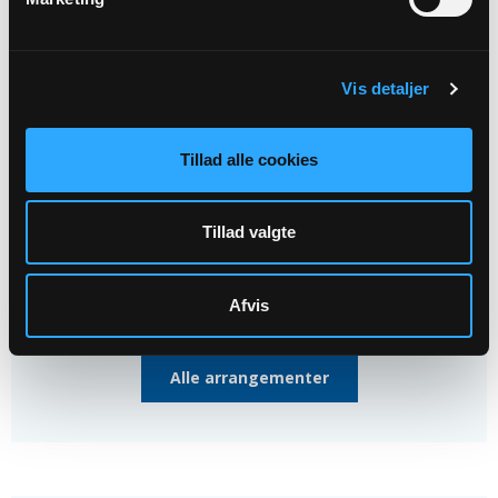
AUG
Menighedsrådsmøde
Vis detaljer
Konfirmandstuen, kl. 17:30
Tillad alle cookies
27
AUG
Tillad valgte
Syng-sammen-aften v. Lars...
Veflinge Kirke, kl. 19:00
Afvis
Alle arrangementer