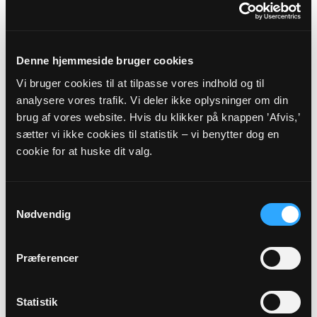
Referater fra menighedsrådsmøderne
i 2023
10-01-2023
Denne hjemmeside bruger cookies
13-11-2023
Vi bruger cookies til at tilpasse vores indhold og til
analysere vores trafik. Vi deler ikke oplysninger om din
03-11-2023
brug af vores website. Hvis du klikker på knappen ’Afvis,’
03-10-2023
sætter vi ikke cookies til statistik – vi benytter dog en
cookie for at huske dit valg.
30-06-2023
06-06-2023
Samtykkevalg
26-04-2023
Nødvendig
30-03-2023
Præferencer
28-02-2023
01-02-2023
Statistik