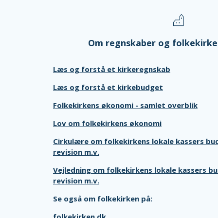
Om regnskaber og folkekirk
Læs og forstå et kirkeregnskab
Læs og forstå et kirkebudget
Folkekirkens økonomi - samlet overblik
Lov om folkekirkens økonomi
Cirkulære om folkekirkens lokale kassers bu
revision m.v.
Vejledning om folkekirkens lokale kassers b
revision m.v.
Se også om folkekirken på:
folkekirken.dk