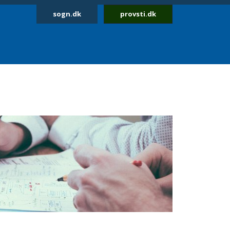
sogn.dk
provsti.dk