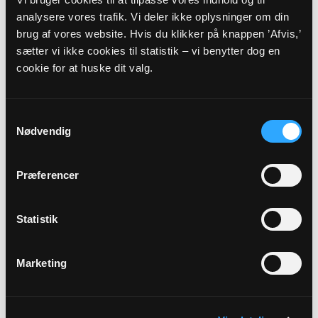
analysere vores trafik. Vi deler ikke oplysninger om din
brug af vores website. Hvis du klikker på knappen ’Afvis,’
30
sætter vi ikke cookies til statistik – vi benytter dog en
AUG
cookie for at huske dit valg.
13. søndag e. Trinitatis
Samtykkevalg
Væggerskilde Kirke, kl. 09:00
Nødvendig
Lykke Kloch Sørensen
Præferencer
Alle gudstjenester
Statistik
Marketing
Arrangementer