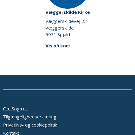
Væggerskilde Kirke
Væggerskildevej 22
Væggerskilde
6971 Spjald
Vis på kort
Om Sogn.dk
Tilgængelighedserklæring
Privatlivs- og cookiepolitik
Kontakt