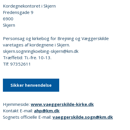
Kordegnekontoret i Skjern
Fredensgade 9
6900
Skjern
Personsag og kirkebog for Brejning og Væggerskilde
varetages af kordegnene i Skjern.
skjern.sognringkoebing-skjern@km.dk
Træffetid: Ti.-fre. 10-13.
Tlf: 97352611
Sikker henvendelse
Hjemmeside:
www.vaeggerskilde-kirke.dk
Kontakt E-mail:
ahp@km.dk
Sognets officielle E-mail:
vaeggerskilde.sogn@km.dk