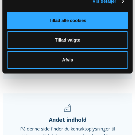
Vis detaljer
15
SEP
Tillad alle cookies
Sogneaften i Væggerskilde
Tillad valgte
Væggerskilde Kirke, kl. 19:00
Afvis
Alle arrangementer
Andet indhold
På denne side finder du kontaktoplysninger til