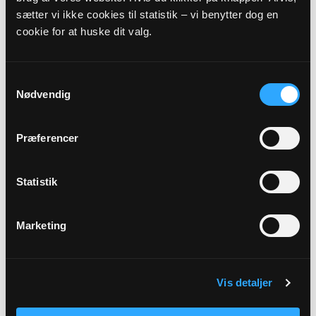
sætter vi ikke cookies til statistik – vi benytter dog en
Kirkedag
cookie for at huske dit valg.
Sidste s. i kirkeåret
Samtykkevalg
Præst
Nødvendig
Mette Christina Juul
Præferencer
Adresse
Ullerslev Kirke,
Odensevej 13 A,
5540 Ullerslev
Statistik
Beskrivelse
Sidste søndag i kirkeåret
Marketing
Vis detaljer
Tilbage