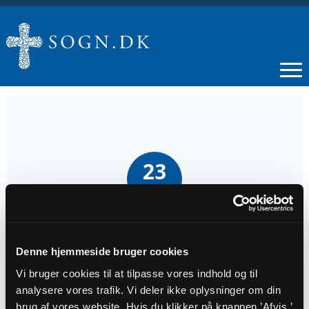
23
NOV
sidste søndag i kirkeåret
Denne hjemmeside bruger cookies
Tidspunkt
Vi bruger cookies til at tilpasse vores indhold og til
analysere vores trafik. Vi deler ikke oplysninger om din
kl. 09:30
brug af vores website. Hvis du klikker på knappen ’Afvis,’