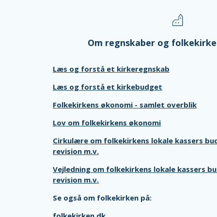
Om regnskaber og folkekirk
Læs og forstå et kirkeregnskab
Læs og forstå et kirkebudget
Folkekirkens økonomi - samlet overblik
Lov om folkekirkens økonomi
Cirkulære om folkekirkens lokale kassers bu
revision m.v.
Vejledning om folkekirkens lokale kassers b
revision m.v.
Se også om folkekirken på:
folkekirken.dk