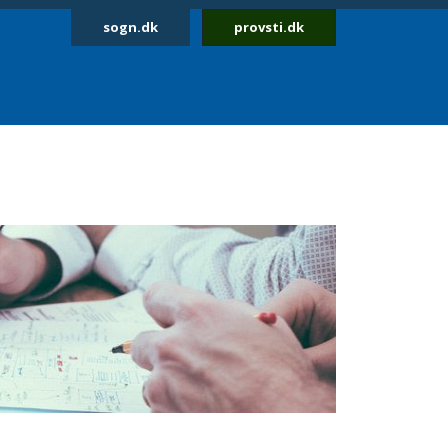
sogn.dk
provsti.dk