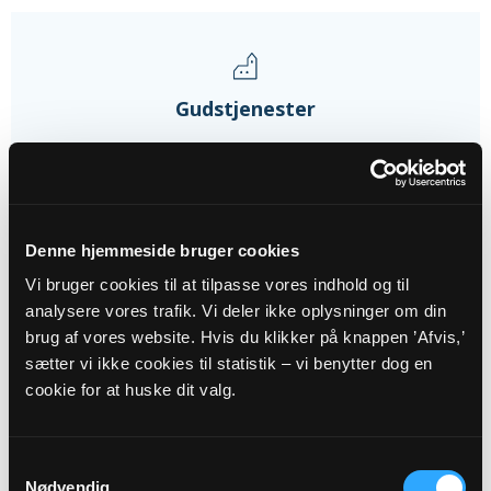
Gudstjenester
16
AUG
Denne hjemmeside bruger cookies
11. s. e. trin.
Vi bruger cookies til at tilpasse vores indhold og til
Uggerslev Kirke, kl. 09:00
analysere vores trafik. Vi deler ikke oplysninger om din
Johannes Lysebjerg Nissen
brug af vores website. Hvis du klikker på knappen ’Afvis,’
sætter vi ikke cookies til statistik – vi benytter dog en
cookie for at huske dit valg.
30
AUG
Samtykkevalg
Nødvendig