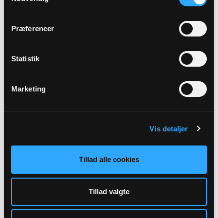
13. s. e. trin.
Uggerslev Kirke, kl. 10:30
Johannes Lysebjerg Nissen
Præferencer
Alle gudstjenester
Statistik
Marketing
Arrangementer
Vis detaljer
Der er ingen forestående arrangementer indtastet.
Tillad alle cookies
Tillad valgte