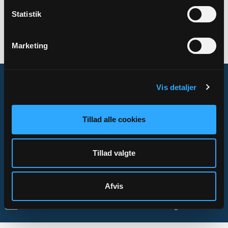
SAMARBEJDER
Statistik
Det Fælles Kirke- og Regnskabskontor
Marketing
Vis detaljer
Om Sogn.dk
Tillad alle cookies
Tilgængelighedserklæring
Privatlivs- og cookiepolitik
Tillad valgte
Kontakt
Afvis
Sogn.dk/admin