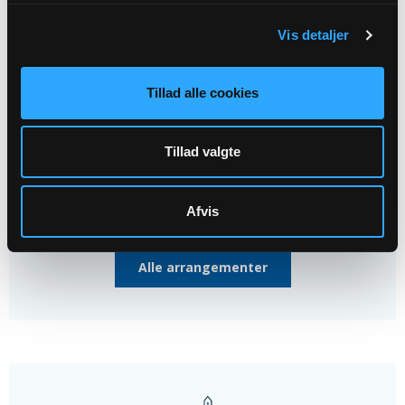
Syng sammen! i Lynge...
Vis detaljer
Lynge Præstegårdslænge, kl. 11:00
Tillad alle cookies
30
AUG
Tillad valgte
Havekoncert i Lynge...
Lynge Præstegårdshave, kl. 14:00
Afvis
Alle arrangementer