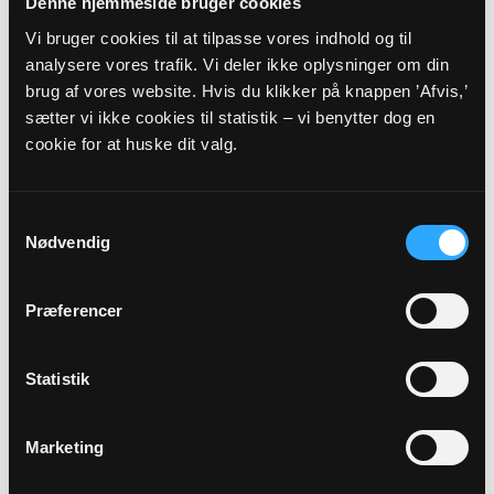
AUG
Denne hjemmeside bruger cookies
Vi bruger cookies til at tilpasse vores indhold og til
Gudstjeneste med dåb Uggeløse...
analysere vores trafik. Vi deler ikke oplysninger om din
brug af vores website. Hvis du klikker på knappen ’Afvis,’
Uggeløse Kirke, kl. 10:30
Christina Seersholm
sætter vi ikke cookies til statistik – vi benytter dog en
cookie for at huske dit valg.
Alle gudstjenester
Samtykkevalg
Nødvendig
Præferencer
Arrangementer
Statistik
26
Marketing
AUG