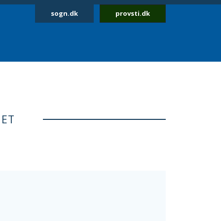
sogn.dk
provsti.dk
NET