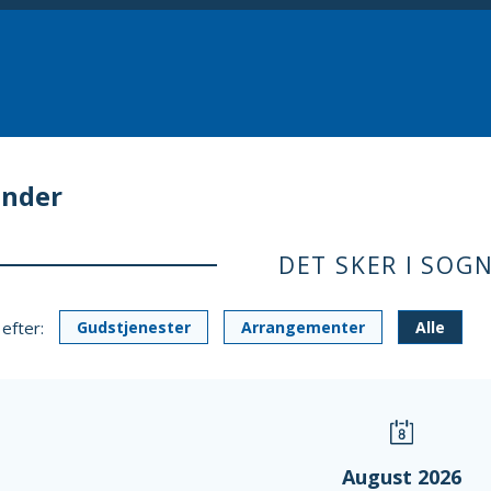
ender
DET SKER I SOG
 efter:
Gudstjenester
Arrangementer
Alle
August 2026