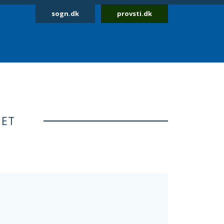
sogn.dk
provsti.dk
NET