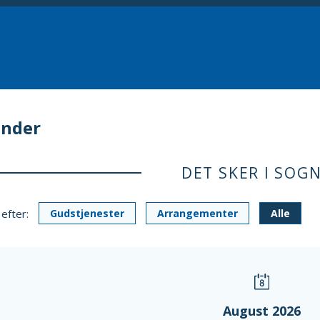
ender
DET SKER I SOG
 efter:
Gudstjenester
Arrangementer
Alle
August 2026