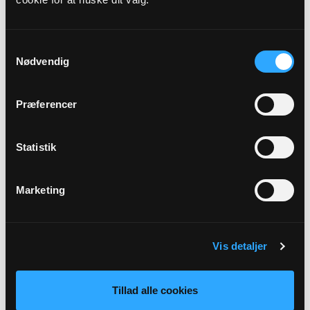
Kirkens ledelse
Aktiviteter
Samtykkevalg
Kirkegårdsdrift
Nødvendig
Administration mv.
Præferencer
Skal rettes til menighedsrådet.
:
Officiel E-mail:
Statistik
CVR:
Marketing
Sikker henvendelse
Vis detaljer
MEDLEMMER AF
Tillad alle cookies
MENIGHEDSRÅDET