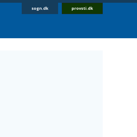
sogn.dk
provsti.dk