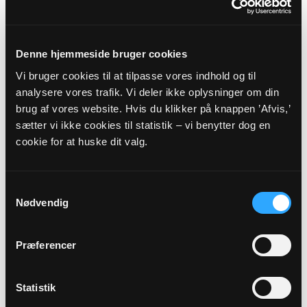
VARDE PROVSTI - RIBE
STIFT
Denne hjemmeside bruger cookies
Vi bruger cookies til at tilpasse vores indhold og til
Myndighedsoplysninger
analysere vores trafik. Vi deler ikke oplysninger om din
brug af vores website. Hvis du klikker på knappen ’Afvis,’
Sognekode: 8867
sætter vi ikke cookies til statistik – vi benytter dog en
Pastorat: Thorstrup-Horne Pastorat
cookie for at huske dit valg.
Kommune: Varde Kommune (573)
Region:
Region Syddanmark
Samtykkevalg
Nødvendig
Links
Præferencer
Varde Provsti
Ribe Stift
Statistik