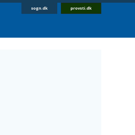
sogn.dk
provsti.dk