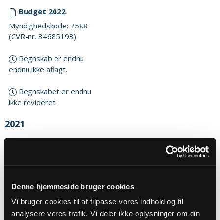
Budget 2022
Myndighedskode: 7588
(CVR-nr. 34685193)
Regnskab er endnu
endnu ikke aflagt.
Regnskabet er endnu
ikke revideret.
2021
Budget 2021
Myndighedskode: 7588
(CVR-nr. 34685193)
Denne hjemmeside bruger cookies
Regnskab 2021
Myndighedskode: 7588
Vi bruger cookies til at tilpasse vores indhold og til
(CVR-nr. 34685193)
analysere vores trafik. Vi deler ikke oplysninger om din