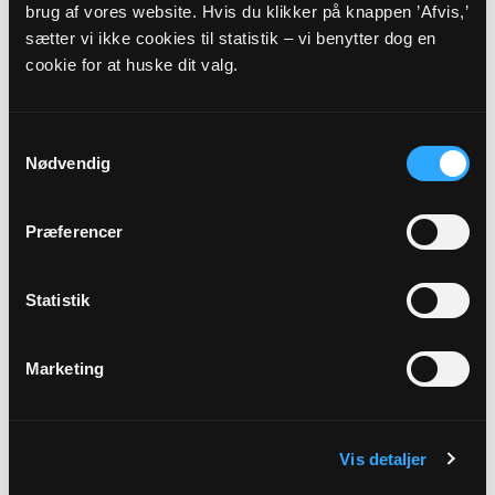
brug af vores website. Hvis du klikker på knappen ’Afvis,’
Inkluderet i regnskab 2021.
sætter vi ikke cookies til statistik – vi benytter dog en
cookie for at huske dit valg.
2020
Budget 2020
Samtykkevalg
Myndighedskode: 7588
Nødvendig
(CVR-nr. 34685193)
Regnskab 2020
Præferencer
Myndighedskode: 7588
(CVR-nr. 34685193)
Statistik
Inkluderet i regnskab 2020.
Marketing
Vis detaljer